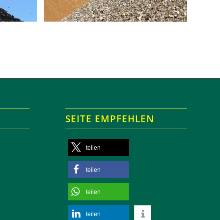
SEITE EMPFEHLEN
teilen
teilen
teilen
teilen