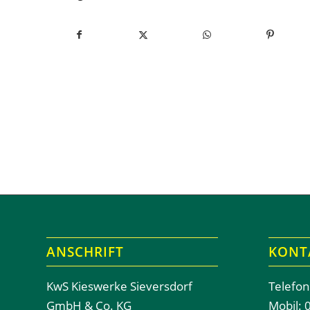
ANSCHRIFT
KONT
KwS Kieswerke Sieversdorf
Telefon
GmbH & Co. KG
Mobil: 