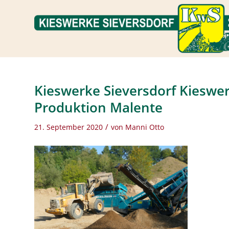
Kieswerke Sieversdorf Kieswe
Produktion Malente
/
21. September 2020
von
Manni Otto